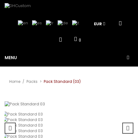
EUR
0
MENU
Home
/
Packs
>
Pack Standard (03)
View larger
Sale!