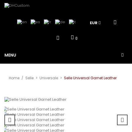
EUR
0
MENU
Home
/
Selle
>
Universale
>
Selle Universal Garnet Leather
View larger