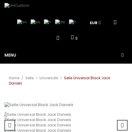
EUR
0
MENU
Home
/
Selle
>
Universale
>
Selle Universal Black Jack
Daniels
View larger