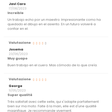
Javi Caro
17/08/2023
Increible
Un trabajo echo por un maestro. Impresionante como ha
quedado el dibujo en el asiento. En un futuro volveré a
confiar en el.
Valutazione
Josema
23/06/2023
Muy guapo
Buen trabajo en el cuero. Mas cómodo de lo que creía.
Valutazione
George
11/05/2023
Super qualité
Très satisfait avec cette selle, qui s'adapte parfaitement
bien sur ma moto. Faite à la main, elle est d'une qualité
magnifique. Je recommande vivement.