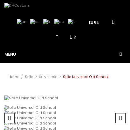
EUR
0
MENU
Home
/
Selle
>
Universale
>
Selle Universal Old School
View larger