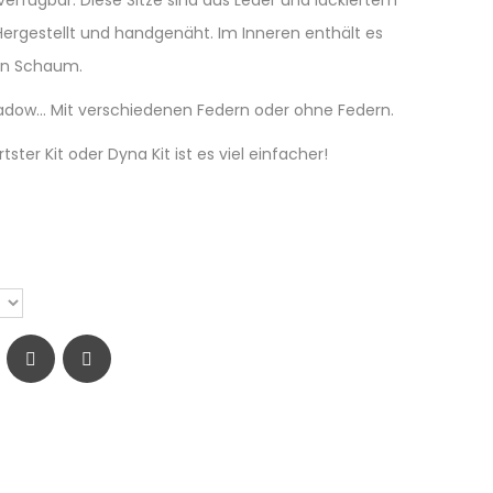
verfügbar. Diese Sitze sind aus Leder und lackiertem
Hergestellt und handgenäht. Im Inneren enthält es
en Schaum.
ow... Mit verschiedenen Federn oder ohne Federn.
tster Kit oder Dyna Kit ist es viel einfacher!