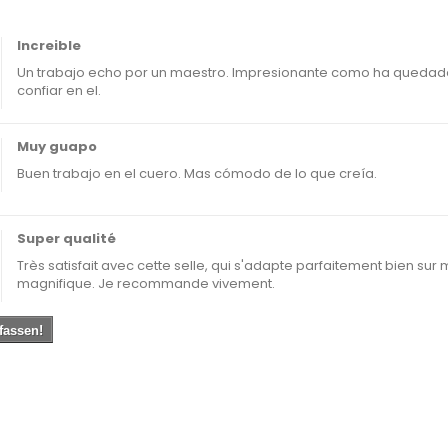
Increible
Un trabajo echo por un maestro. Impresionante como ha quedado el
confiar en el.
Muy guapo
Buen trabajo en el cuero. Mas cómodo de lo que creía.
Super qualité
Très satisfait avec cette selle, qui s'adapte parfaitement bien sur m
magnifique. Je recommande vivement.
fassen!