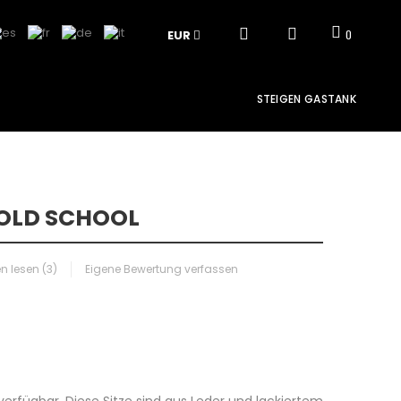
EUR
0
STEIGEN GASTANK
 OLD SCHOOL
 lesen (
3
)
Eigene Bewertung verfassen