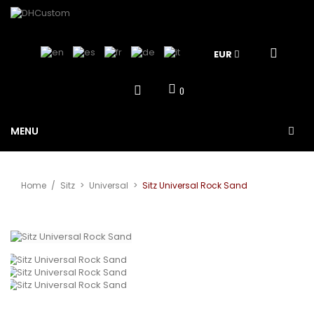
EUR
0
MENU
Home
/
Sitz
>
Universal
>
Sitz Universal Rock Sand
Vergrößern