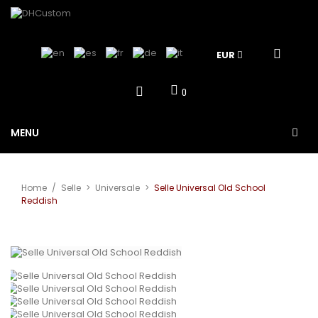
EUR
0
MENU
Home
/
Selle
>
Universale
>
Selle Universal Old School
Reddish
View larger