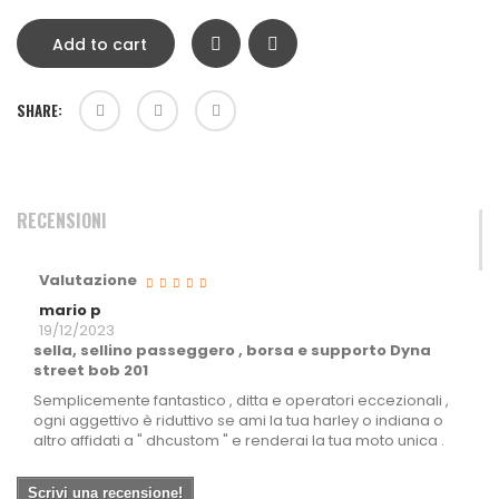
Add to cart
SHARE:
RECENSIONI
Valutazione
mario p
19/12/2023
sella, sellino passeggero , borsa e supporto Dyna
street bob 201
Semplicemente fantastico , ditta e operatori eccezionali ,
ogni aggettivo è riduttivo se ami la tua harley o indiana o
altro affidati a " dhcustom " e renderai la tua moto unica .
Scrivi una recensione!