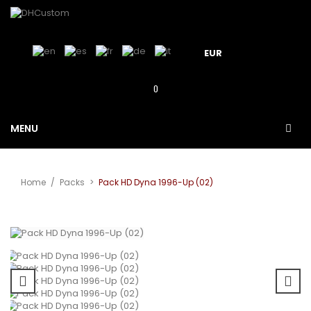
EUR
0
MENU
Home
/
Packs
>
Pack HD Dyna 1996-Up (02)
View larger
Sale!