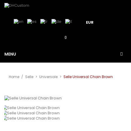
EUR
0
MENU
Home
/
Selle
>
Universale
>
Selle Universal Chain Brown
View larger