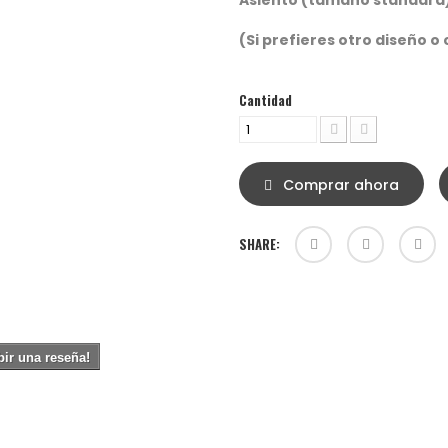
Asiento (tamaño standard) 
(Si prefieres otro diseño o 
Cantidad
Comprar ahora
SHARE:
bir una reseña!