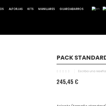
OS
ALFORJAS
KITS
MANILLARES
GUARDABARROS
PACK STANDARD
¡Oferta!
Escriba una reseña
245,45 €