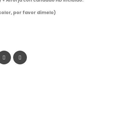
+ Alforja con candado HD Incluido.
color, por favor dímelo)