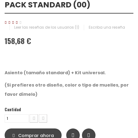
PACK STANDARD (00)
Leer las reseñas de los usuarios (
1
)
Escriba una reseña
158,68 €
Asiento (tamaño standard) + Kit universal.
(Si prefieres otro diseño, color o tipo de muelles, por
favor dímelo)
Cantidad
Comprar ahora