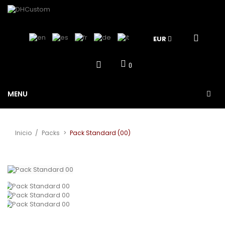
EUR
0
MENU
Inicio
/
Packs
>
Pack Standard (00)
Ver más grande
¡Oferta!