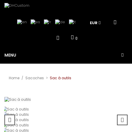
EUR
0
MENU
Home
/
Sacoches
>
Sac à outils
Agrandir
l'image