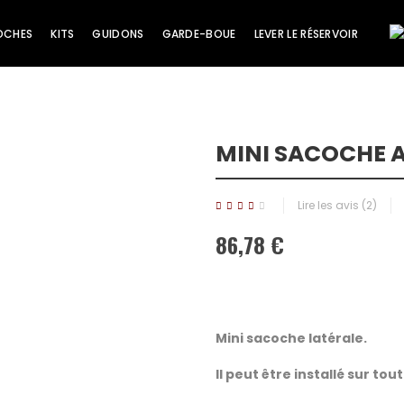
OCHES
KITS
GUIDONS
GARDE-BOUE
LEVER LE RÉSERVOIR
MINI SACOCHE A
Lire les avis (
2
)
86,78 €
Mini sacoche latérale.
Il peut être installé sur tou