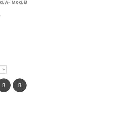
d. A- Mod. B
.