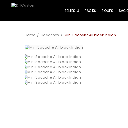
SELLES
PACKS
POUFS
SAC
Agrandir
Home
/
Sacoches
>
Mini Sacoche All black Indian
l'image