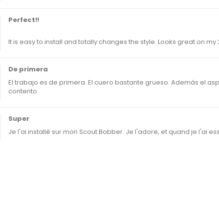
Perfect!!
It is easy to install and totally changes the style. Looks great on my
De primera
El trabajo es de primera. El cuero bastante grueso. Además el as
contento.
Super
Je l'ai installé sur mon Scout Bobber. Je l'adore, et quand je l'ai e