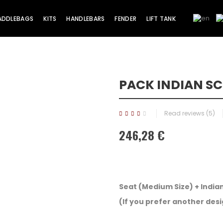
ADDLEBAGS
KITS
HANDLEBARS
FENDER
LIFT TANK
PACK INDIAN SC
Sale!
Read reviews (
5
)
246,28 €
Seat (Medium Size) + Indian
(If you prefer another desig