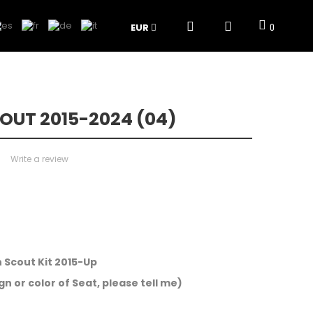
EUR
0
OUT 2015-2024 (04)
Write a review
 Scout Kit 2015-Up
n or color of Seat, please tell me)