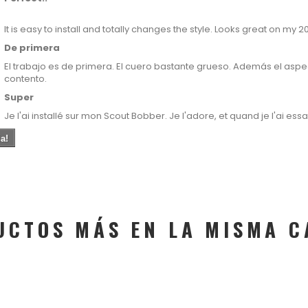
It is easy to install and totally changes the style. Looks great on my 2
De primera
El trabajo es de primera. El cuero bastante grueso. Además el aspe
contento.
Super
Je l'ai installé sur mon Scout Bobber. Je l'adore, et quand je l'ai ess
a!
UCTOS MÁS EN LA MISMA C