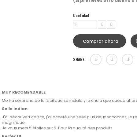
(Si prefieres otro diseño o 
Cantidad
Comprar ahora
SHARE:
MUY RECOMENDABLE
Me ha sorprendido lo fácil que se instala y lo chula que queda ahor
Selle indian
J'ai découvert ce site, j'ai acheté une selle plus deux sacoches, je
magnifique.
Je vous mets 5 étoiles sur 5. Pour la qualité des produits
Perfect!!